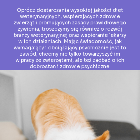
Oprócz dostarczania wysokiej jakości diet
weterynaryjnych, wspierających zdrowie
zwierząt i promujących zasady prawidłowego
żywienia, troszczymy się również o rozwój
branży weterynaryjnej oraz wspieranie lekarzy
w ich działaniach. Mając świadomość, jak
wymagający i obciążający psychicznie jest to
zawód, chcemy nie tylko towarzyszyć im
w pracy ze zwierzętami, ale też zadbać o ich
dobrostan i zdrowie psychiczne.