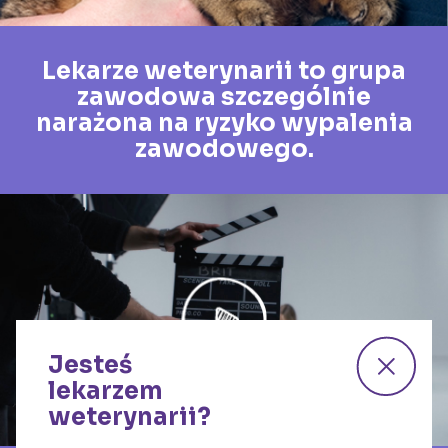
Lekarze weterynarii to grupa
zawodowa szczególnie
narażona na ryzyko wypalenia
zawodowego.
Jesteś
lekarzem
weterynarii?