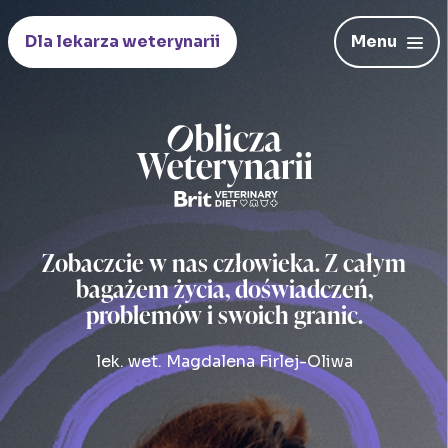
Dla lekarza weterynarii
Menu
Zobaczcie w nas człowieka. Z całym
bagażem życia,
doświadczeń,
problemów i swoich granic.
lek. wet. Magdalena Firlej-Oliwa