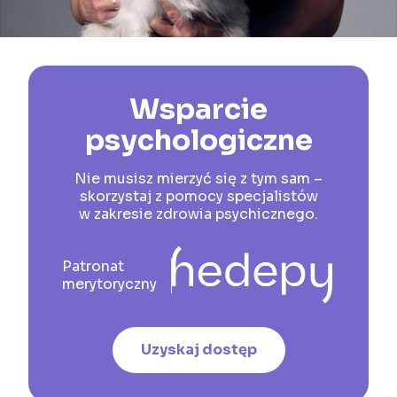
Wsparcie
psychologiczne
Nie musisz mierzyć się z tym sam –
skorzystaj z pomocy specjalistów
w zakresie zdrowia psychicznego.
Patronat
merytoryczny
Uzyskaj dostęp