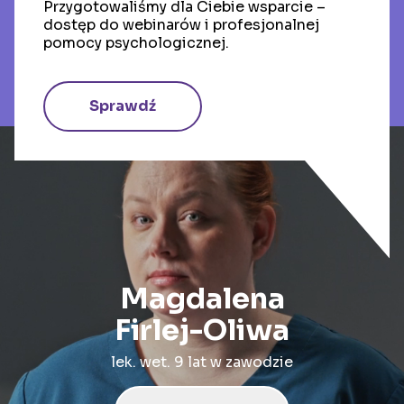
Przygotowaliśmy dla Ciebie wsparcie –
dostęp do webinarów i profesjonalnej
Odkryj oblicza weterynarii
pomocy psychologicznej.
z lekarzami, którzy podzielili
się swoją historią:
Sprawdź
Magdalena
Firlej-Oliwa
lek. wet. 9 lat w zawodzie