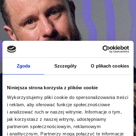
Nie jesteśmy maszynami,
ale
jesteśmy dla Waszych zwierząt.
Zgoda
Szczegóły
O plikach cookies
lek. wet. Michał Barczykowski
Niniejsza strona korzysta z plików cookie
Wykorzystujemy pliki cookie do spersonalizowania treści
i reklam, aby oferować funkcje społecznościowe
i analizować ruch w naszej witrynie. Informacje o tym,
jak korzystasz z naszej witryny, udostępniamy
partnerom społecznościowym, reklamowym
i analitycznym. Partnerzy mogą połączyć te informacje