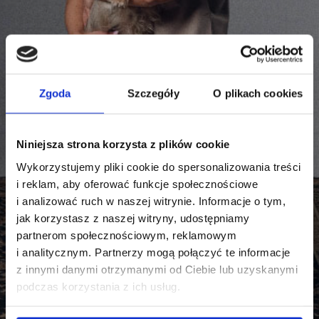
Lekarzu weterynarii, poniżej
znajdziesz bezpłatne
webinary zrealizowane
Zgoda
Szczegóły
O plikach cookies
w ramach kampanii marki Brit
„Oblicza weterynarii”.
Niniejsza strona korzysta z plików cookie
Przygotowaliśmy je wspólnie z prelegentkami
Wykorzystujemy pliki cookie do spersonalizowania treści
z Vethink Academy - miejscem, które wspiera
i reklam, aby oferować funkcje społecznościowe
lekarzy weterynarii, oferując szkolenia
i analizować ruch w naszej witrynie. Informacje o tym,
i warsztaty pomagające radzić sobie ze
jak korzystasz z naszej witryny, udostępniamy
stresem, rozwijać umiejętności interpersonalne
i budować relacje oparte na zaufaniu.
partnerom społecznościowym, reklamowym
i analitycznym. Partnerzy mogą połączyć te informacje
z innymi danymi otrzymanymi od Ciebie lub uzyskanymi
podczas korzystania z ich usług.